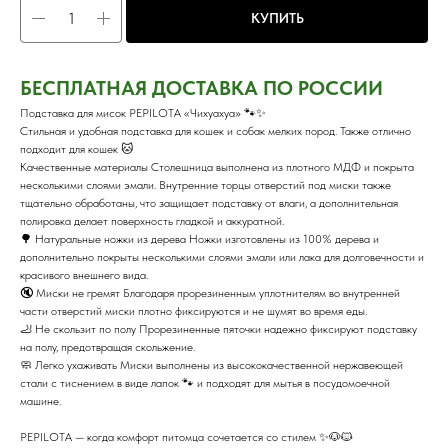
КУПИТЬ
БЕСПЛАТНАЯ ДОСТАВКА ПО РОССИИ
Подставка для мисок PEPILOTA «Чихуахуа» 🐾✨
Стильная и удобная подставка для кошек и собак мелких пород. Также отлично
подходит для кошек 🐱
Качественные материалы Столешница выполнена из плотного МДФ и покрыта
несколькими слоями эмали. Внутренние торцы отверстий под миски также
тщательно обработаны, что защищает подставку от влаги, а дополнительная
полировка делает поверхность гладкой и аккуратной.
🌳 Натуральные ножки из дерева Ножки изготовлены из 100% дерева и
дополнительно покрыты несколькими слоями эмали или лака для долговечности и
красивого внешнего вида.
🔇 Миски не гремят Благодаря прорезиненным уплотнителям во внутренней
части отверстий миски плотно фиксируются и не шумят во время еды.
🦶 Не скользит по полу Прорезиненные пяточки надежно фиксируют подставку
на полу, предотвращая скольжение.
🧼 Легко ухаживать Миски выполнены из высококачественной нержавеющей
стали с тиснением в виде лапок 🐾 и подходят для мытья в посудомоечной
машине.
PEPILOTA — когда комфорт питомца сочетается со стилем ✨🐶🐱