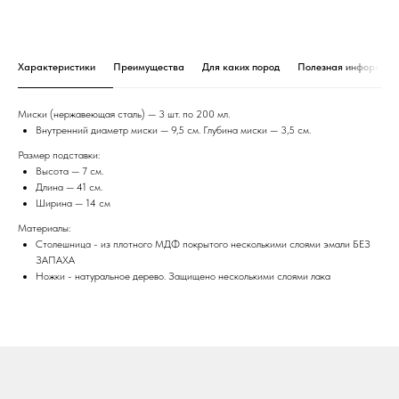
Для собак/кошек:: собак
Миски объем:: 200мл.
Высота подставки:: 7см.
Порода собак:: Йорк
Порода собак:: Чихуахуа
Порода собак:: Мальтипу
Порода собак:: Той-терьер
Для собак/кошек:: кошек
Цвет: Оливка
Тип миски: Нержавеющая сталь
Тип поставки: Тройная
Модель: Чихуахуа 3 миски
ДxШxВ: 390x140x70 мм
Вес: 450 г
Характеристики
Преимущества
Для каких пород
Полезная информаци
Миски (нержавеющая сталь) — 3 шт. по 200 мл.
Внутренний диаметр миски — 9,5 см. Глубина миски — 3,5 см.
Размер подставки:
Высота — 7 см.
Длина — 41 см.
Ширина — 14 см
Материалы:
Столешница - из плотного МДФ покрытого несколькими слоями эмали БЕЗ
ЗАПАХА
Ножки - натуральное дерево. Защищено несколькими слоями лака