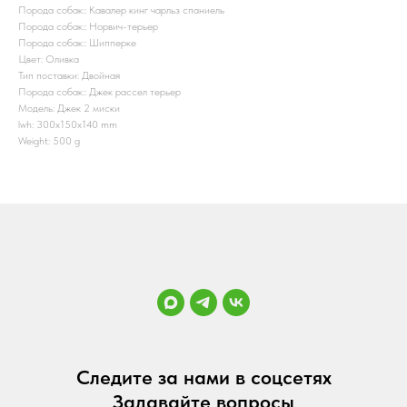
Порода собак:: Кавалер кинг чарльз спаниель
Порода собак:: Норвич-терьер
Порода собак:: Шипперке
Цвет: Оливка
Тип поставки: Двойная
Порода собак:: Джек рассел терьер
Модель: Джек 2 миски
lwh: 300x150x140 mm
Weight: 500 g
Следите за нами в соцсетях
Задавайте вопросы