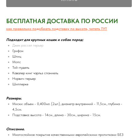
БЕСПЛАТНАЯ ДОСТАВКА ПО РОССИИ
как правильно подобрать подставку по высоте, читать ТУТ
Подходит для крупных кошек и собак пород:
Джек рассел терьер
Грифон
Шпиц
Мопс
Той-пудель
Кавалер кинг чарльз спаниель
Норвич-терьер
Шипперке
Размеры.
Миски: объем - 0,400мл. (2шт.), диаметр внутренний - 11,5см., глубина -
4,5см.
Подставка: высота - 14см., длина - 30см., ширина - 15см.
Описание.
Многослойное покрытие качественными европейскими пропитками БЕЗ