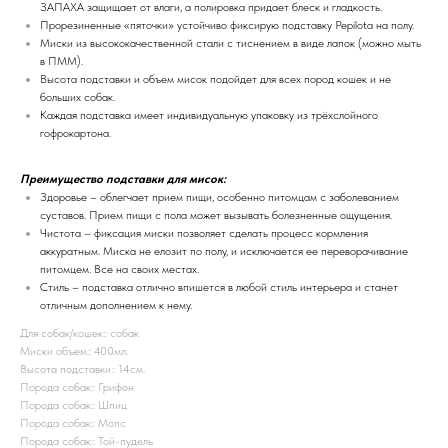
ЗАПАХА защищает от влаги, а полировка придает блеск и гладкость.
Прорезиненные «пяточки» устойчиво фиксирую подставку Pepilota на полу.
Миски из высококачественной стали с тиснением в виде лапок (можно мыть
в ПММ).
Высота подставки и объем мисок подойдет для всех пород кошек и не
больших собак.
Каждая подставка имеет индивидуальную упаковку из трёхслойного
гофрокартона.
Преимущество подставки для мисок:
Здоровье – облегчает прием пищи, особенно питомцам с заболеванием
суставов. Прием пищи с пола может вызывать болезненные ощущения.
Чистота – фиксация миски позволяет сделать процесс кормления
аккуратным. Миска не елозит по полу, и исключается ее переворачивание
питомцем. Все на своих местах.
Стиль – подставка отлично впишется в любой стиль интерьера и станет
отличным дополнением к нему.
Для собак/кошек:: собак
Миски объем:: 400мл.
Высота подставки:: 14см.
Порода собак:: Грифон
Порода собак:: Шпиц
Порода собак:: Мопс
Порода собак:: Той-пудель