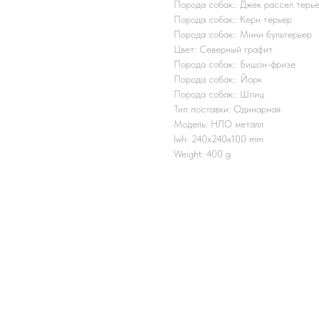
Порода собак:: Джек рассел терь
Порода собак:: Керн терьер
Порода собак:: Мини бультерьер
Цвет: Северный графит
Порода собак:: Бишон-фризе
Порода собак:: Йорк
Порода собак:: Шпиц
Тип поставки: Одинарная
Модель: НЛО металл
lwh: 240x240x100 mm
Weight: 400 g