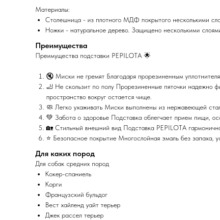
Материалы:
Столешница - из плотного МДФ покрытого несколькими с
Ножки - натуральное дерево. Защищено несколькими слоям
Преимущества
Преимущества подставки PEPILOTA 🌟
🔇 Миски не гремят Благодаря прорезиненным уплотнителям
🦶 Не скользит по полу Прорезиненные пяточки надежно фи
пространство вокруг остается чище.
🧼 Легко ухаживать Миски выполнены из нержавеющей стал
💚 Забота о здоровье Подставка облегчает прием пищи, ос
🏡 Стильный внешний вид Подставка PEPILOTA гармонично
⭐ Безопасное покрытие Многослойная эмаль без запаха, ус
Для каких пород
Для собак средних пород
Кокер-спаниель
Корги
Французский бульдог
Вест хайленд уайт терьер
Джек рассел терьер