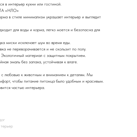
я в интерьер кухни или гостиной.
OTA «НЛО»
рма в стиле минимализм украшает интерьер и выглядит
одит для воды и корма, легко моется и безопасна для
ка миски исключает шум во время еды.
ка не переворачивается и не скользит по полу.
 Экологичный материал с защитным покрытием.
ая эмаль без запаха, устойчивая к влаге.
 с любовью к животным и вниманием к деталям. Мы
омфорт, чтобы питание питомца было удобным и красивым.
вится частью интерьера.
дог
 терьер