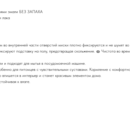
лоями эмали БЕЗ ЗАПАХА
и лака
 во внутренней части отверстий миски плотно фиксируются и не шумят во 
ксируют подставку на полу, предотвращая скольжение. 🧽 Чистота во время
и и подходят для мытья в посудомоечной машине.
обенно для питомцев с чувствительными суставами. Кормление с комфортн
 впишется в интерьер и станет красивым элементом дома.
тойчивая к влаге.