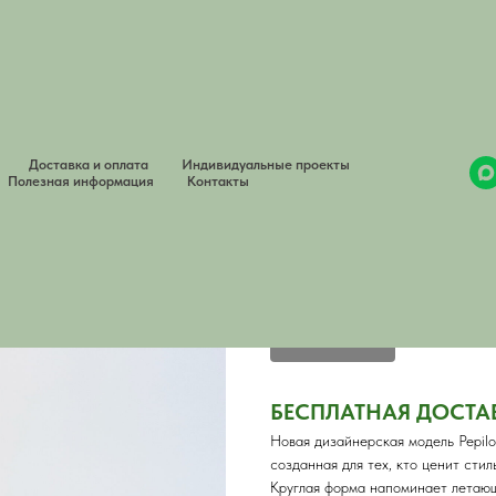
Доставка и оплата
Индивидуальные проекты
Миска для собак на подставк
Полезная информация
Контакты
Артикул:
PLFH10-750
5500,00
р.
Подставки с мисками
КУПИТЬ
БЕСПЛАТНАЯ ДОСТА
Новая дизайнерская модель Pepil
созданная для тех, кто ценит стил
Круглая форма напоминает летающ