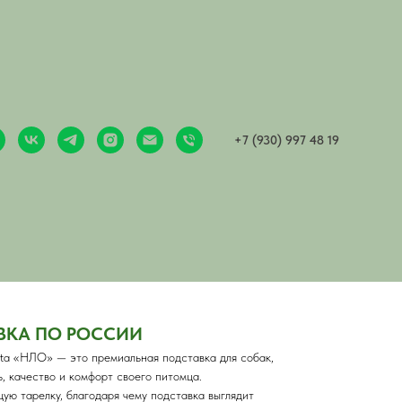
+7 (930) 997 48 19
е "НЛО", ц. Северный графит
ВКА ПО РОССИИ
ota «НЛО» — это премиальная подставка для собак,
ь, качество и комфорт своего питомца.
ую тарелку, благодаря чему подставка выглядит