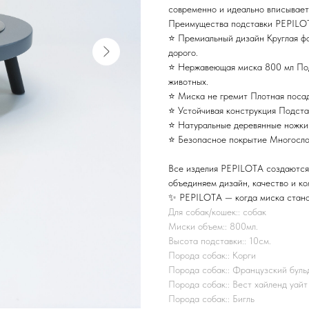
современно и идеально вписываетс
Преимущества подставки PEPIL
⭐ Премиальный дизайн Круглая фо
дорого.
⭐ Нержавеющая миска 800 мл Подх
животных.
⭐ Миска не гремит Плотная посад
⭐ Устойчивая конструкция Подстав
⭐ Натуральные деревянные ножки
⭐ Безопасное покрытие Многослойн
Все изделия PEPILOTA создаются
объединяем дизайн, качество и к
✨ PEPILOTA — когда миска стано
Для собак/кошек:: собак
Миски объем:: 800мл.
Высота подставки:: 10см.
Порода собак:: Корги
Порода собак:: Французский буль
Порода собак:: Вест хайленд уайт
Порода собак:: Бигль